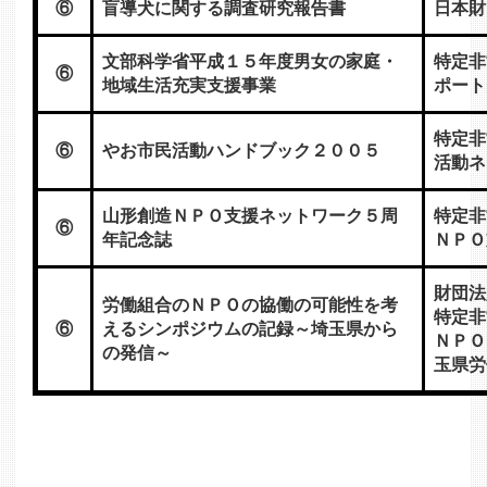
⑥
盲導犬に関する調査研究報告書
日本財
文部科学省平成１５年度男女の家庭・
特定非
⑥
地域生活充実支援事業
ポート
特定非
⑥
やお市民活動ハンドブック２００５
活動ネ
山形創造ＮＰＯ支援ネットワーク５周
特定非
⑥
年記念誌
ＮＰＯ
財団法
労働組合のＮＰＯの協働の可能性を考
特定非
⑥
えるシンポジウムの記録～埼玉県から
ＮＰＯ
の発信～
玉県労