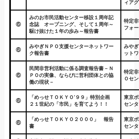
ィアグ
みのお市民活動センター移設１周年記
特定非
⑥
念誌 オープニング、そして１周年～
フォー
駆け抜けた１年の歩み～報告書
みやぎＮＰＯ支援センターネットワー
みやぎ
⑥
ク報告書
ットワ
民間非営利活動に係る調査報告書－Ｎ
特定非
⑥
ＰＯの実像、ならびに営利団体との協
Ｏセン
働の現状－
「めっせＴＯＫＹＯ’９９」特別企画
東京ボ
⑥
２１世紀の「市民」を育てよう！！
センタ
「めっせＴＯＫＹＯ２０００」 報告
東京ボ
⑥
書
センタ