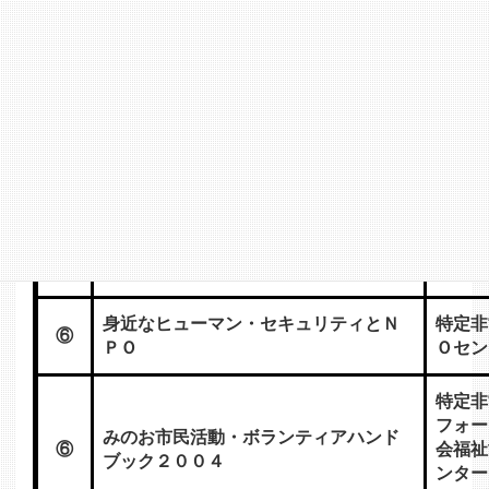
まちづくり草の根国際シンポジウム
ＩＮ ＮＡＲＡ アジア・西太平洋都
社団法
⑥
市保全ネットワーク（ＡＷＰＮＵ
ター
Ｃ） 第４回シンポジウム
まちづくりセンター 世田谷まちづく
まちづ
⑥
り ファンド 資料集 １９９５～１
コプラ
９９６年度版
マネジメントと支援プログラム 子育
特定非
⑥
て支援ＮＰＯ活動ハンドブック
業サポ
身近なヒューマン・セキュリティとＮ
特定非
⑥
ＰＯ
Ｏセン
特定非
フォー
みのお市民活動・ボランティアハンド
⑥
会福祉
ブック２００４
ンター