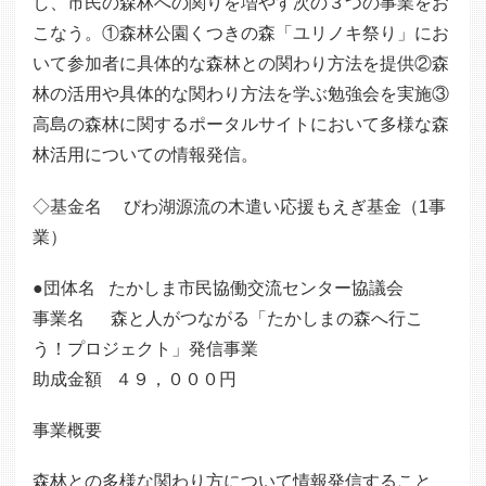
し、市民の森林への関りを増やす次の３つの事業をお
こなう。①森林公園くつきの森「ユリノキ祭り」にお
いて参加者に具体的な森林との関わり方法を提供②森
林の活用や具体的な関わり方法を学ぶ勉強会を実施③
高島の森林に関するポータルサイトにおいて多様な森
林活用についての情報発信。
◇基金名 びわ湖源流の木遣い応援もえぎ基金（1事
業）
●団体名 たかしま市民協働交流センター協議会
事業名 森と人がつながる「たかしまの森へ行こ
う！プロジェクト」発信事業
助成金額 ４９，０００円
事業概要
森林との多様な関わり方について情報発信すること