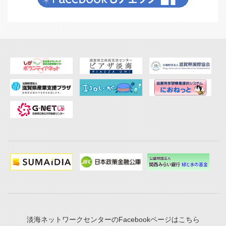
淡海ネットワークセンターのFacebookページはこちら