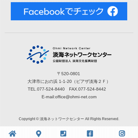
〒520-0801
大津市におの浜 1-1-20（ピアザ淡海２Ｆ）
TEL.077-524-8440 FAX.077-524-8442
E-mail:office@ohmi-net.com
Copyright © 淡海ネットワークセンター All Rights Reserved.