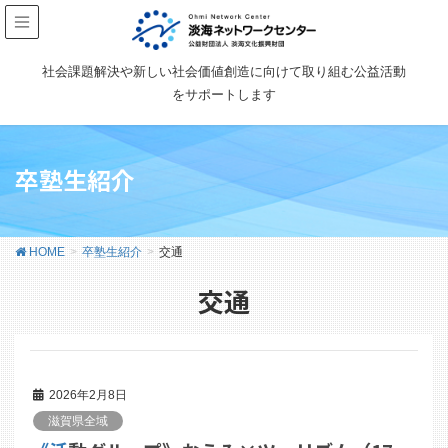
社会課題解決や新しい社会価値創造に向けて取り組む公益活動
をサポートします
卒塾生紹介
HOME
卒塾生紹介
交通
交通
2026年2月8日
滋賀県全域