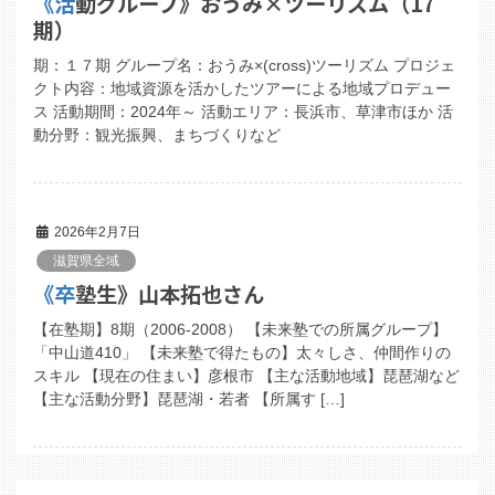
《活動グループ》おうみ×ツーリズム（17
期）
期：１７期 グループ名：おうみ×(cross)ツーリズム プロジェ
クト内容：地域資源を活かしたツアーによる地域プロデュー
ス 活動期間：2024年～ 活動エリア：長浜市、草津市ほか 活
動分野：観光振興、まちづくりなど
2026年2月7日
滋賀県全域
《卒塾生》山本拓也さん
【在塾期】8期（2006-2008） 【未来塾での所属グループ】
「中山道410」 【未来塾で得たもの】太々しさ、仲間作りの
スキル 【現在の住まい】彦根市 【主な活動地域】琵琶湖など
【主な活動分野】琵琶湖・若者 【所属す […]