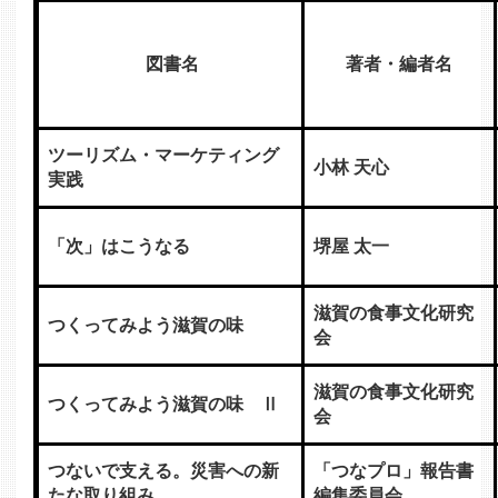
図書名
著者・編者名
ツーリズム・マーケティング
小林 天心
実践
「次」はこうなる
堺屋 太一
滋賀の食事文化研究
つくってみよう滋賀の味
会
滋賀の食事文化研究
つくってみよう滋賀の味 Ⅱ
会
つないで支える。災害への新
「つなプロ」報告書
たな取り組み
編集委員会