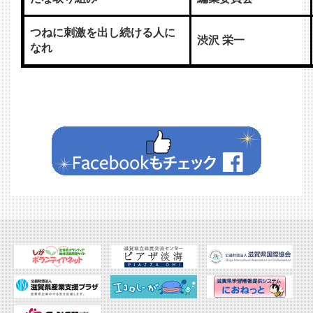
つねに刺激を出し続ける人に
渋沢 栄一
なれ