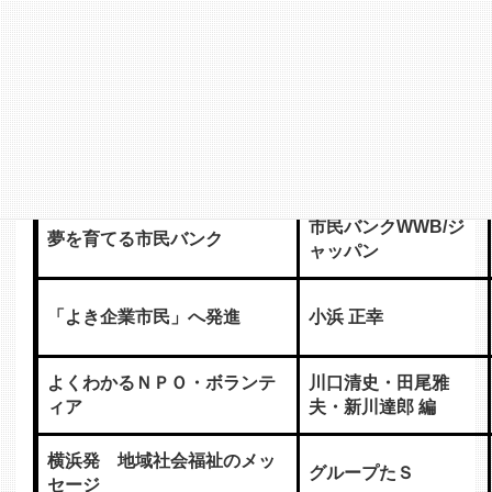
湯布院ゆめ芝居
岩男淳一郎
夢おこし奮戦記
角間 隆
北近江“クリーン＆夢
夢・翔ける
語り”実行委員会
市民バンクWWB/ジ
夢を育てる市民バンク
ャッパン
「よき企業市民」へ発進
小浜 正幸
よくわかるＮＰＯ・ボランテ
川口清史・田尾雅
ィア
夫・新川達郎 編
横浜発 地域社会福祉のメッ
グループたＳ
セージ