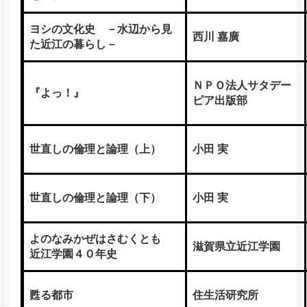
ヨシの文化史 －水辺から見
西川 嘉廣
た近江の暮らし－
ＮＰＯ法人サタデー
『よっ！』
ピア出版部
世直しの倫理と論理（上）
小田 実
世直しの倫理と論理（下）
小田 実
よのなみかぜはさむくとも
滋賀県立近江学園
近江学園４０年史
甦る都市
住生活研究所