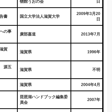
物館うおの会
日
2009年3月20
告書
国立大学法人滋賀大学
日
への事
廣部嘉道
2013年7月
・滋賀
滋賀県
1996年
 源五
滋賀県
不明
滋賀県
2004年4月
琵琶湖ハンドブック編集委
2007年
員会