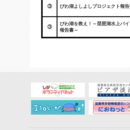
③
びわ湖よしよしプロジェクト報告
びわ湖を救え！～琵琶湖水上バイ
③
報告書～