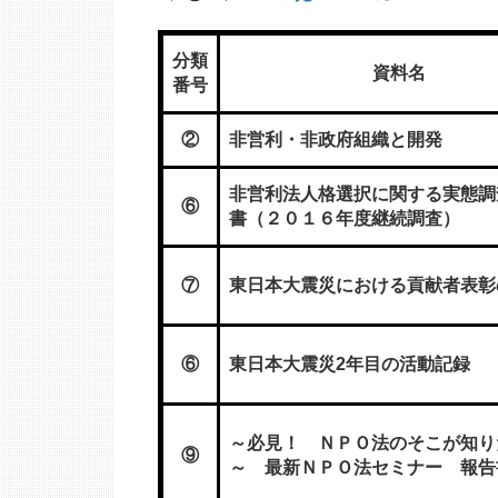
分類
資料名
番号
②
非営利・非政府組織と開発
非営利法人格選択に関する実態調
⑥
書（２０１６年度継続調査）
⑦
東日本大震災における貢献者表彰
⑥
東日本大震災2年目の活動記録
～必見！ ＮＰＯ法のそこが知り
⑨
～ 最新ＮＰＯ法セミナー 報告