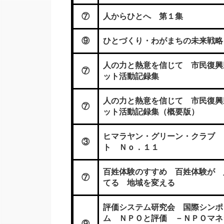
⑦
人からひとへ 第１集
⑨
ひとづくり・わがまちの未来戦略
人の力と熱意を信じて 市民復興
⑦
ット活動記録集
人の力と熱意を信じて 市民復興
⑦
ット活動記録集（概要版）
ヒマラヤン・グリーン・クラブ 
③
ト Ｎｏ．１１
百姓体験のすすめ 百姓体験が 
⑦
てる 地域を変える
評価システム研究会 国際シンポ
ム ＮＰＯと評価 －ＮＰＯマネ
⑨