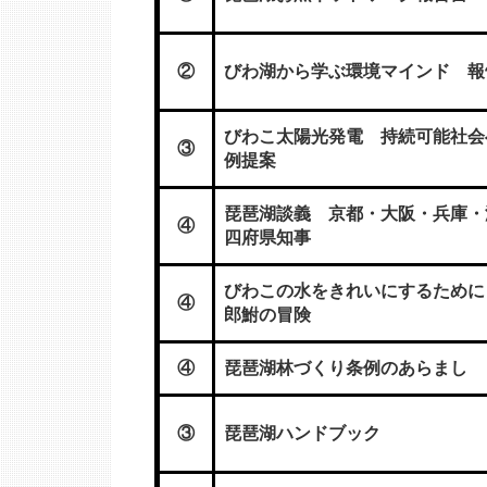
②
びわ湖から学ぶ環境マインド 報
びわこ太陽光発電 持続可能社会
③
例提案
琵琶湖談義 京都・大阪・兵庫
④
四府県知事
びわこの水をきれいにするために
④
郎鮒の冒険
④
琵琶湖林づくり条例のあらまし
③
琵琶湖ハンドブック