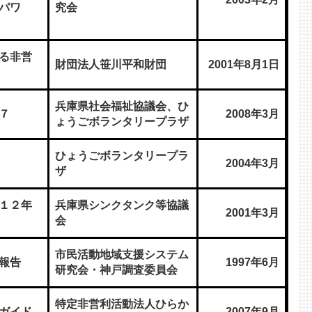
パワ
究会
る非営
財団法人笹川平和財団
2001年8月1日
兵庫県社会福祉協議会、ひ
７
2008年3月
ょうごボランタリープラザ
ひょうごボランタリープラ
2004年3月
ザ
１２年
兵庫県シンクタンク等協議
2001年3月
会
市民活動地域支援システム
報告
1997年6月
研究会・神戸調査委員会
特定非営利活動法人ひらか
ガイド
2007年9月