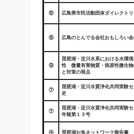
⑥
広島県市民活動団体ダイレクトリ
⑥
広島のとんでる会社おもしろい会
琵琶湖・淀川水系における水環境
⑨
性 微量有害物質・病原性微生物
と対策の視点
琵琶湖・淀川水質浄化共同実験セ
⑦
史
琵琶湖・淀川水質浄化共同実験セ
⑦
年報第１３号
④
琵琶湖お魚ネットワーク報告書