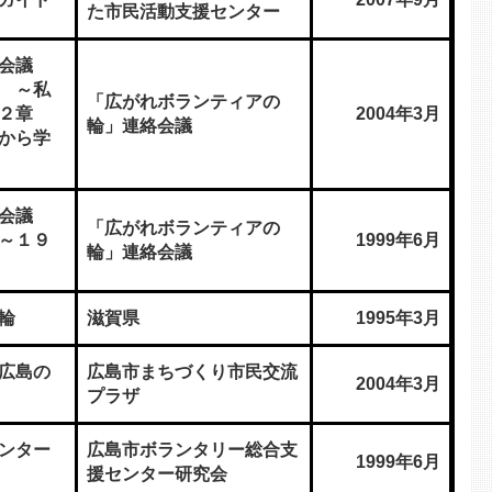
た市民活動支援センター
絡会議
 ～私
「広がれボランティアの
第２章
2004年3月
輪」連絡会議
から学
絡会議
「広がれボランティアの
～１９
1999年6月
輪」連絡会議
輪
滋賀県
1995年3月
広島の
広島市まちづくり市民交流
2004年3月
プラザ
ンター
広島市ボランタリー総合支
1999年6月
援センター研究会