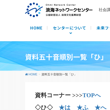
社会
HOME
センターについて
未来フ
資料五十音順別一覧「ひ」
HOME
資料五十音順別一覧「ひ」
資料コーナー >>>
TOPへ
◇ひ◇
★は
★ふ
★へ