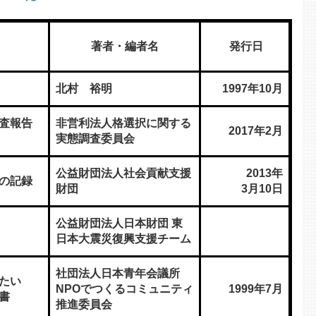
著者・編者名
発行日
北村 裕明
1997年10月
査報告
非営利法人格選択に関する
2017年2月
実態調査委員会
公益財団法人社会貢献支援
2013年
の記録
財団
3月10日
公益財団法人日本財団 東
日本大震災復興支援チーム
社団法人日本青年会議所
たい
NPOでつくるコミュニティ
1999年7月
書
推進委員会