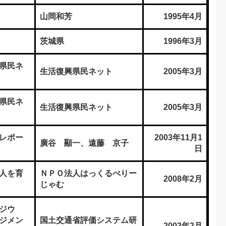
山岡和芳
1995年4月
茨城県
1996年3月
県民ネ
生活復興県民ネット
2005年3月
県民ネ
生活復興県民ネット
2005年3月
レポー
2003年11月1
廣谷 顯一、遠藤 京子
日
人を育
ＮＰＯ法人はっくるべりー
2008年2月
じゃむ
ジウ
ジメン
国土交通省評価システム研
2003年2月