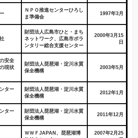
ＮＰＯ推進センターひろし
ー
1997年3月
ま準備会
財団法人広島市ひと・まち
2000年3月15
社
ネットワーク、広島市ボラ
日
ンタリー総合支援センター
の安全
財団法人琵琶湖・淀川水質
の現状
2003年5月
保全機構
ンター
財団法人琵琶湖・淀川水質
2012年1月
保全機構
ンター
財団法人琵琶湖・淀川水質
2011年12月
保全機構
ＷＷＦJAPAN、琵琶湖博
2007年2月25