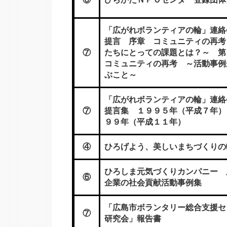
「広がれボランティアの輪」連
提言 序章 コミュニティの再考
⑦
たちにとっての課題とは？～ 
コミュニティの再考 ～活動事例
ぶこと～
「広がれボランティアの輪」連
⑦
提言集 １９９５年（平成７年）
９９年（平成１１年）
④
ひろげよう、美しいまちづくりの
ひろしま元気づくりカンパニー 
⑥
企業の社会貢献活動事例集
「広島市ボランタリー総合支援セ
⑦
研究会」報告書