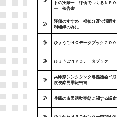
トの実際ー 評価でつくるＮＰＯ
ー 報告書
評価のすすめ 福祉分野で活躍す
⑦
利組織の為に
⑨
ひょうごＮＯデータブック２００
⑨
ひょうごＮＰＯデータブック
兵庫県シンクタンク等協議会平成
⑨
度視察見学報告書
⑦
兵庫の市民活動実態に関する調査
⑥
ひらかたＮＰＯセンター登録団体