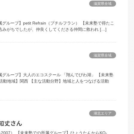
滋賀県全域
グループ】petit Refrain（プチルフラン） 【未来塾で得たこ
込みがちでしたが、仲良くしてくださる仲間に救われ […]
滋賀県全域
の所属グループ】大人のエコスクール 「翔んでびわ湖」 【未来塾
な活動地域】関西 【主な活動分野】地域と人をつなげる活動
湖北エリア
田知丈さん
-2007） 【未来塾での所属グループ】ひょうたんからKO-