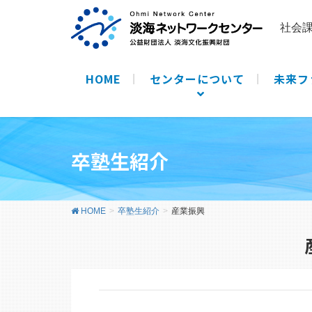
社会
HOME
センターについて
未来フ
卒塾生紹介
HOME
卒塾生紹介
産業振興