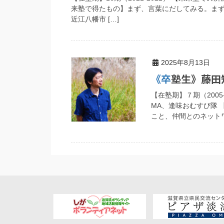
来塾で得たもの】まず、言葉にだしてみる。まず
近江八幡市 […]
2025年8月13日
《卒塾生》藤
【在塾期】７期（2005
MA、逢味おむすび隊
こと、仲間とのネットワ