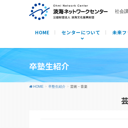
社会
HOME
センターについて
未来フ
卒塾生紹介
HOME
卒塾生紹介
芸術・音楽