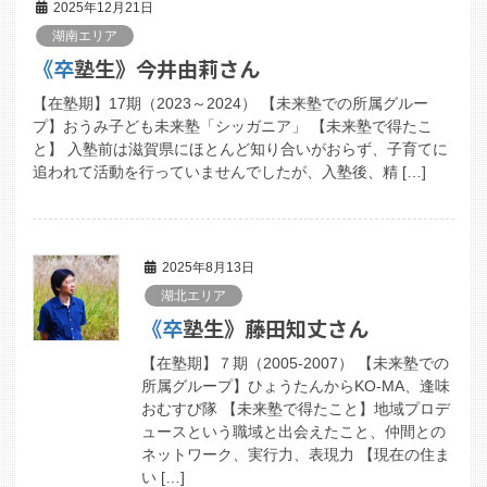
2025年12月21日
湖南エリア
《卒塾生》今井由莉さん
【在塾期】17期（2023～2024） 【未来塾での所属グルー
プ】おうみ子ども未来塾「シッガニア」 【未来塾で得たこ
と】 入塾前は滋賀県にほとんど知り合いがおらず、子育てに
追われて活動を行っていませんでしたが、入塾後、精 […]
2025年8月13日
湖北エリア
《卒塾生》藤田知丈さん
【在塾期】７期（2005-2007） 【未来塾での
所属グループ】ひょうたんからKO-MA、逢味
おむすび隊 【未来塾で得たこと】地域プロデ
ュースという職域と出会えたこと、仲間との
ネットワーク、実行力、表現力 【現在の住ま
い […]