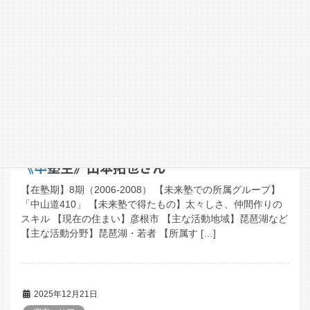
《活動グループ》たなぼた家（17期）
期：１７期 グループ名：たなぼた家 プロジェクト内容：伊香
立地域の活性化 活動期間：2024年～ 活動エリア：大津市伊
香立地区 活動分野：まちづくり、コミュニテイ、農業体験、
空き家対策など
2026年2月7日
滋賀県全域
《卒塾生》山本拓也さん
【在塾期】8期（2006-2008） 【未来塾での所属グループ】
「中山道410」 【未来塾で得たもの】太々しさ、仲間作りの
スキル 【現在の住まい】彦根市 【主な活動地域】琵琶湖など
【主な活動分野】琵琶湖・若者 【所属す […]
2025年12月21日